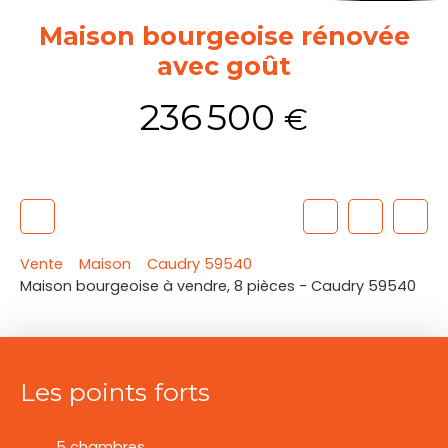
Maison bourgeoise rénovée
avec goût
236 500
€
Vente
Maison
Caudry 59540
Maison bourgeoise à vendre, 8 pièces - Caudry 59540
Les points forts
5 chambres