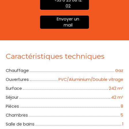
02
Envoyer un
mail
Caractéristiques techniques
Chauffage
Gaz
Ouvertures
PVC/Aluminium/Double vitrage
Surface
242
m²
Séjour
42
m²
Pièces
8
Chambres
5
Salle de bains
1