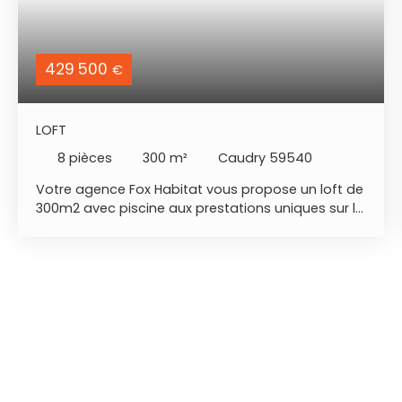
429 500
€
LOFT
8
pièces
300
m²
Caudry 59540
Votre agence Fox Habitat vous propose un loft de
300m2 avec piscine aux prestations uniques sur le
secteur. Présentation vidéo disponible sur ma
page FB - situation géographique : Caudry,
secteur calme et à proximité immédiate des
commerces, écoles, centre ville. Cambrai 18min,
Valenciennes 30min, axes autoroutiers Paris / Lille
20min. - rdc : Open space sur 163m2 réunissant
salon avec pôle à bois, salle à manger baignée de
lumière, cuisine entièrement équipée. Côté
pratique et fonctionnel vous trouverez une arrière
cuisine avec ses rangements, un grand garage