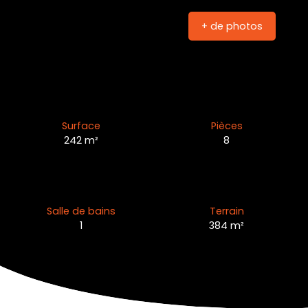
+ de photos
Surface
Pièces
242
m²
8
Salle de bains
Terrain
1
384
m²