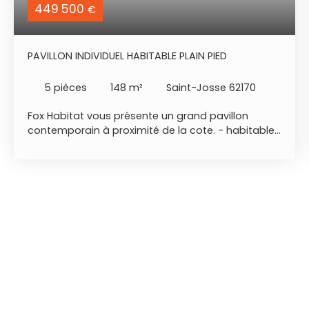
449 500
€
PAVILLON INDIVIDUEL HABITABLE PLAIN PIED
5
pièces
148
m²
Saint-Josse 62170
Fox Habitat vous présente un grand pavillon
contemporain à proximité de la cote. - habitable
de plain pied - espace généreux - luminosité et
calme - situation géographique : secteur St Josse,
13 min de la plage de Stella / Le Touquet /
Merlimont - rdc : entrée type cathédrale donnant
sur une grande pièce de vie lumineuse ouvert sur
cuisine équipée, arrière cuisine, suite parentale
composée d'un dressing, d'une grande salle de
bains et d'un wc indépendant - étage : palier
distribuant trois chambres, wc et un espace
pouvant accueillir une salle de bains - extérieur :
jardin clos sur 833m2 agrémenté par une grande
terrasse bois donnant un accès à la pièce de vie