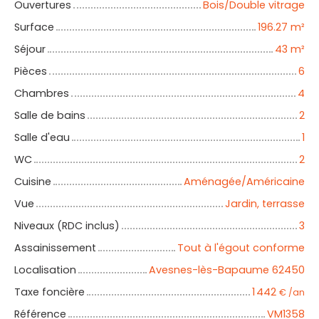
Ouvertures
Bois/Double vitrage
Surface
196.27
m²
Séjour
43
m²
Pièces
6
Chambres
4
Salle de bains
2
Salle d'eau
1
WC
2
Cuisine
Aménagée/Américaine
Vue
Jardin, terrasse
Niveaux (RDC inclus)
3
Assainissement
Tout à l'égout conforme
Localisation
Avesnes-lès-Bapaume 62450
Taxe foncière
1 442
€ /an
Référence
VM1358