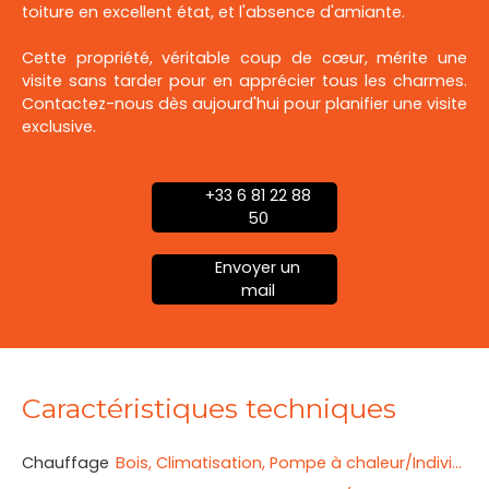
toiture en excellent état, et l'absence d'amiante.
Cette propriété, véritable coup de cœur, mérite une
visite sans tarder pour en apprécier tous les charmes.
Contactez-nous dès aujourd'hui pour planifier une visite
exclusive.
+33 6 81 22 88
50
Envoyer un
mail
Caractéristiques techniques
Chauffage
Bois, Climatisation, Pompe à chaleur/Individuel