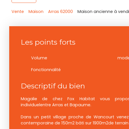
Vente
Maison
Arras 62000
Maison ancienne à vendr
Les points forts
Volume
mode
Fonctionnalité
Descriptif du bien
Magalie de chez Fox Habitat vous propos
individuelentre Arras et Bapaume.
Dans un petit village proche de Wancourt venez
contemporaine de 150m2 bâti sur 1900m2de terrain 