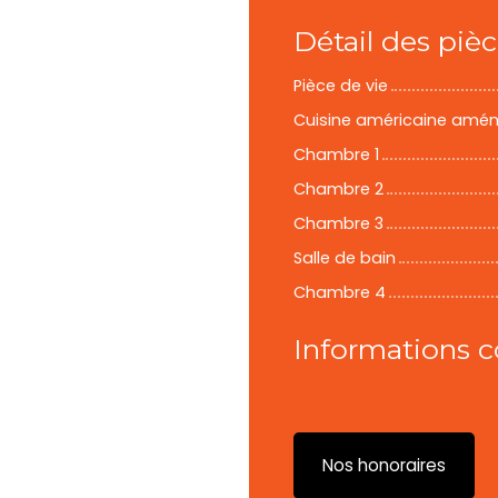
Détail des piè
Pièce de vie
Cuisine américaine amé
Chambre 1
Chambre 2
Chambre 3
Salle de bain
Chambre 4
Informations 
Nos honoraires