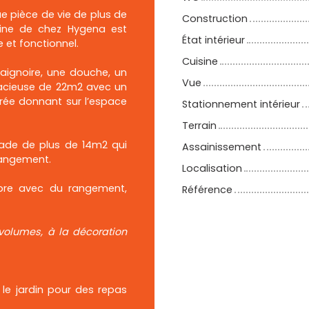
 pièce de vie de plus de
Construction
sine de chez Hygena est
État intérieur
et fonctionnel.
Cuisine
baignoire, une douche, un
Vue
acieuse de 22m2 avec un
rée donnant sur l’espace
Stationnement intérieur
Terrain
lade de plus de 14m2 qui
Assainissement
rangement.
Localisation
bre avec du rangement,
Référence
volumes, à la décoration
 le jardin pour des repas