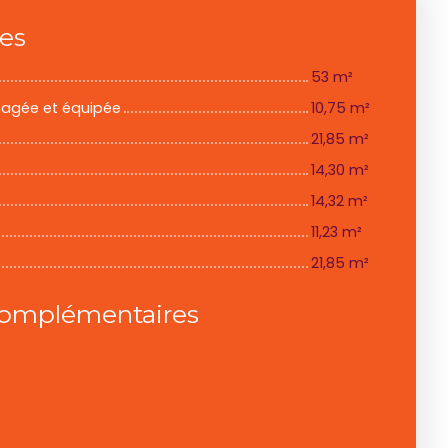
ces
53 m²
nagée et équipée
10,75 m²
21,85 m²
14,30 m²
14,32 m²
11,23 m²
21,85 m²
complémentaires