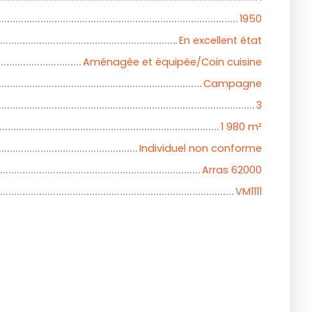
1950
En excellent état
Aménagée et équipée/Coin cuisine
Campagne
3
1 980
m²
Individuel non conforme
Arras 62000
VM1111