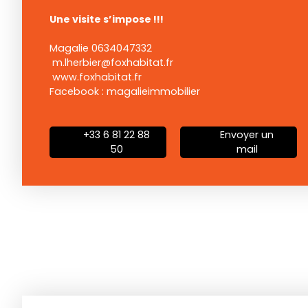
Une visite s’impose !!!
Magalie 0634047332
m.lherbier@foxhabitat.fr
www.foxhabitat.fr
Facebook : magalieimmobilier
+33 6 81 22 88
Envoyer un
50
mail