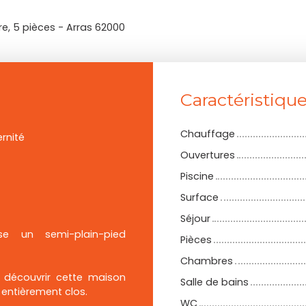
e, 5 pièces - Arras 62000
Caractéristiqu
Chauffage
rnité
Ouvertures
Piscine
Surface
Séjour
e un semi-plain-pied
Pièces
Chambres
 découvrir cette maison
Salle de bains
entièrement clos.
WC