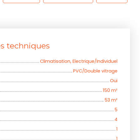
es techniques
Climatisation, Electrique/Individuel
PVC/Double vitrage
Oui
150
m²
53
m²
5
4
1
1