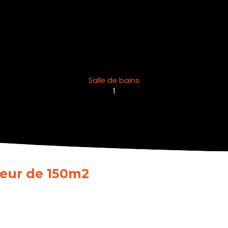
Salle de bains
1
oeur de 150m2