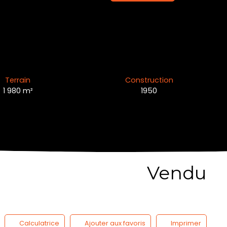
Terrain
Construction
1 980
m²
1950
Vendu
Calculatrice
Ajouter aux favoris
Imprimer