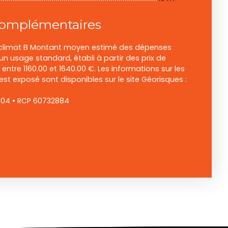
complémentaires
e climat B Montant moyen estimé des dépenses
un usage standard, établi à partir des prix de
: entre 1160.00 et 1640.00 €. Les informations sur les
est exposé sont disponibles sur le site Géorisques :
04 • RCP 60732884