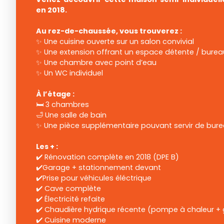
en 2018.
Au rez-de-chaussée, vous trouverez :
✨ Une cuisine ouverte sur un salon convivial
✨ Une extension offrant un espace détente / burea
✨ Une chambre avec point d’eau
✨ Un WC individuel
À l’étage :
🛏️ 3 chambres
🛁 Une salle de bain
✨ Une pièce supplémentaire pouvant servir de bure
Les + :
✔️ Rénovation complète en 2018 (DPE B)
✔️Garage + stationnement devant
✔️Prise pour véhicules éléctrique
✔️ Cave complète
✔️ Électricité refaite
✔️ Chaudière hydrique récente (pompe à chaleur +
✔️ Cuisine moderne