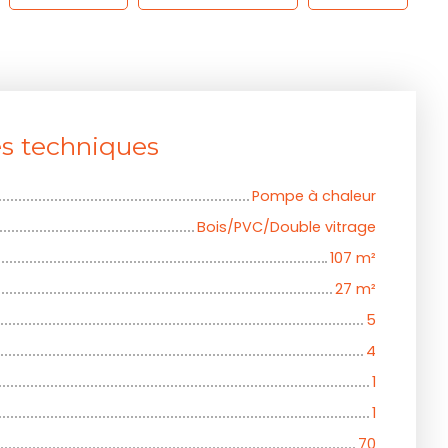
es techniques
Pompe à chaleur
Bois/PVC/Double vitrage
107
m²
27
m²
5
4
1
1
70