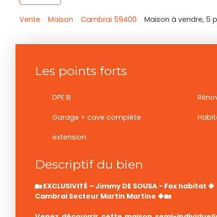
Vente
Maison
Cambrai 59400
Maison à vendre, 5 
Les points forts
DPE B
Rénov
Garage + cave complète
Habit
extension
Descriptif du bien
🏡 EXCLUSIVITÉ – Jimmy DE SOUSA - Fox habitat 🍀
Cambrai Secteur Martin Martine 🍀🏡
Venez découvrir cette maison semi-individuel