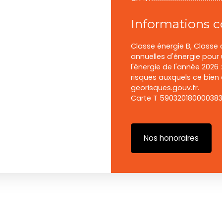
Informations 
Classe énergie B, Class
annuelles d'énergie pour 
l'énergie de l'année 2026 
risques auxquels ce bien 
georisques.gouv.fr.
Carte T 590320180000383
Nos honoraires