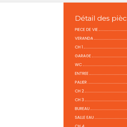
Détail des piè
PIECE DE VIE
VERANDA
CH 1
GARAGE
WC
ENTREE
PALIER
CH 2
CH 3
BUREAU
SALLE EAU
CH 4