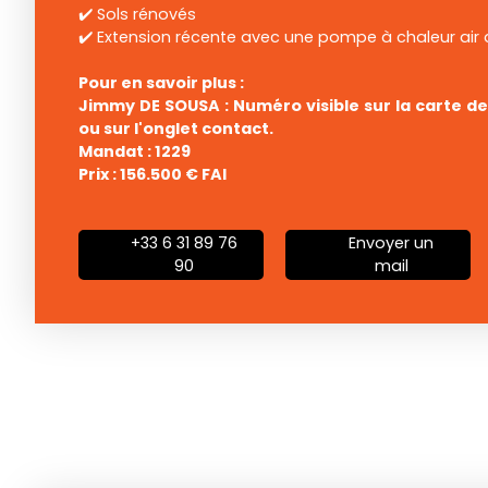
✔️ Sols rénovés
✔️ Extension récente avec une pompe à chaleur air a
Pour en savoir plus :
Jimmy DE SOUSA : Numéro visible sur la carte d
ou sur l'onglet contact.
Mandat : 1229
Prix : 156.500 € FAI
+33 6 31 89 76
Envoyer un
90
mail