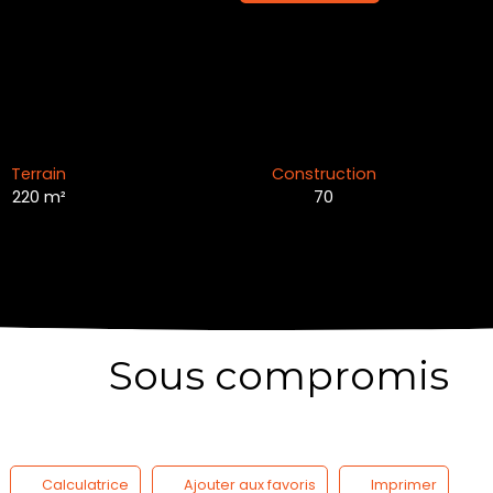
Terrain
Construction
220
m²
70
Sous compromis
Calculatrice
Ajouter aux favoris
Imprimer