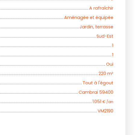
A rafraîchir
Aménagée et équipée
Jardin, terrasse
Sud-Est
1
1
Oui
220
m²
Tout à l'égout
Cambrai 59400
1 051
€ /an
VM2190