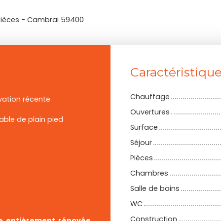
pièces - Cambrai 59400
Caractéristiqu
Chauffage
ation récente
Ouvertures
able de plain pied
Surface
Séjour
Pièces
Chambres
Salle de bains
WC
Construction
le entièrement rénovée