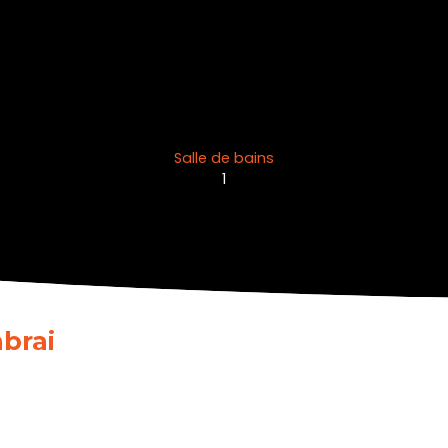
Salle de bains
1
mbrai