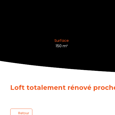
Surface
150
m²
Loft totalement rénové proche
Retour