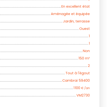
En excellent état
Aménagée et équipée
Jardin, terrasse
Ouest
1
1
Non
150
m²
2
Tout à l'égout
Cambrai 59400
1 100
€ /an
VM2730