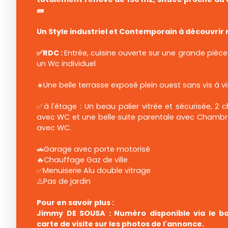
🧱
Un Style industriel et Contemporain à découvrir 
✅RDC :
Entrée, cuisine ouverte sur une grande pièce
un Wc individuel
☀️Une belle terrasse exposé plein ouest sans vis à vi
✅à l'étage : Un beau palier vitrée et sécurisée, 2 
avec WC et une belle suite parentale avec Chambre
avec WC.
🚗Garage avec porte motorisé
🔥Chauffage Gaz de ville
✅Menuiserie Alu double vitrage
⚠️Pas de jardin
Pour en savoir plus :
Jimmy DE SOUSA : Numéro disponible via le bo
carte de visite sur les photos de l'annonce.