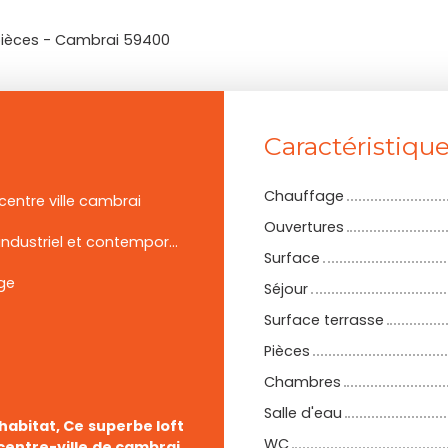
pièces - Cambrai 59400
Caractéristiqu
Chauffage
 centre ville cambrai
Ouvertures
style industriel et contemporain
Surface
ge
Séjour
Surface terrasse
Pièces
Chambres
Salle d'eau
habitat, Ce superbe loft
WC
centre-ville de cambrai.