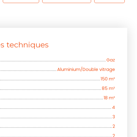
es techniques
Gaz
Aluminium/Double vitrage
150
m²
85
m²
18
m²
4
3
2
2