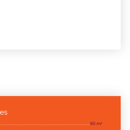
ces
60 m²