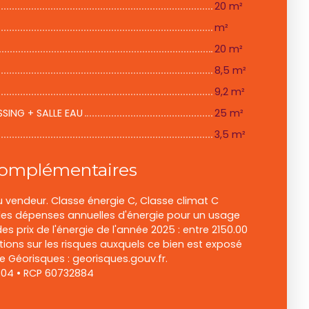
20 m²
m²
20 m²
8,5 m²
9,2 m²
SSING + SALLE EAU
25 m²
3,5 m²
complémentaires
u vendeur. Classe énergie C, Classe climat C
s dépenses annuelles d'énergie pour un usage
des prix de l'énergie de l'année 2025 : entre 2150.00
tions sur les risques auxquels ce bien est exposé
te Géorisques : georisques.gouv.fr.
04 • RCP 60732884