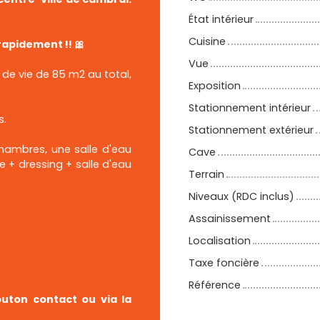
État intérieur
Cuisine
rapidement !! 🎀
Vue
 de vie de 85 m2 au total,
Exposition
Stationnement intérieur
s.
Stationnement extérieur
chambres, une salle d'eau
Cave
 + dressing + salle d'eau
Terrain
Niveaux (RDC inclus)
Assainissement
Localisation
Taxe foncière
Référence
uton contact ou via la