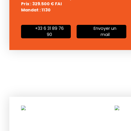
Prix : 329.500 € FAI
Mandat : 1130
+33 6 31 89 76
Envoyer un
90
mail