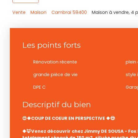
Vente
Maison
Cambrai 59400
Maison à vendre, 4 
Les points forts
Rénovation récente
plein
grande pièce de vie
DPE C
Gara
Descriptif du bien
😍🍀COUP DE COEUR EN PERSPECTIVE 🍀😍
🍀🦊Venez découvrir chez Jimmy DE SOUSA - Fox 
totalement rénové de 150 m2, située proche du 