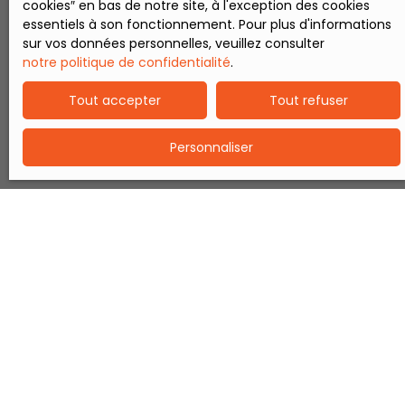
cookies″ en bas de notre site, à l'exception des cookies
indépendants •Local
essentiels à son fonctionnement. Pour plus d'informations
commercial en
sur vos données personnelles, veuillez consulter
façade avec studios
notre politique de confidentialité
.
à l’arrière •Ou encore
un grand
Tout accepter
Tout refuser
appartement
moderne derrière un
Personnaliser
espace professionnel
Parties communes
•Entrée commune de
26 m² déjà existante
Points forts : -Toiture
partiellement revue
avec renfort et
traitement de
charpente -Matériel
de finition disponible
sur place -
Emplacement
stratégique entre
Caudry et Saint-