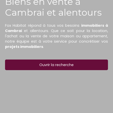
Biens en vente à
Cambrai et alentours
Fox Habitat répond à tous vos besoins
immobiliers à
Cambrai
et allentours. Que ce soit pour la location,
l'achat ou la vente de votre maison ou appartement,
notre équipe est à votre service pour concrétiser vos
projets immobiliers
.
Ouvrir la recherche
Type d'offre
Vente
Type de bien
Immeuble
Localisation
Saint-Quentin (02100)