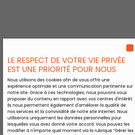
placo, électricité) :
•Logement 1 : Salle
d’eau 5 m² – Pièce de
vie 18 m² •Logement 2
: Entrée 2 m² – Pièce
de vie 24 m² –
Chambre 1 : 19 m² –
Chambre 2 : 10 m² –
Suite 9 m² – Salle
d’eau 4 m² – Terrasse
LE RESPECT DE VOTRE VIE PRIVÉE
de chambre 3 m²
EST UNE PRIORITÉ POUR NOUS
•Logement 3 : Pièce
de vie 26 m² –
Nous utilisons des cookies afin de vous offrir une
Chambre 1 : 17 m² –
expérience optimale et une communication pertinente sur
Chambre 2 : 12,3 m² –
notre site. Grace à ces technologies, nous pouvons vous
Salle d’eau 5 m² Rez-
proposer du contenu en rapport avec vos centres d'intérêt.
de-chaussée à
Ils nous permettent également d'améliorer la qualité de
terminer – 115 m² Un
nos services et la convivialité de notre site internet. Nous
plateau à fort
utiliserons uniquement les données personnelles pour
potentiel pouvant
lesquelles vous avez donné votre accord. Vous pouvez les
être aménagé en : •2
modifier à n'importe quel moment via la rubrique ″Gérer les
ou 3 logements