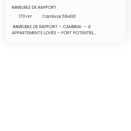
IMMEUBLE DE RAPPORT
170
m²
Cambrai 59400
IMMEUBLE DE RAPPORT – CAMBRAI – 4
APPARTEMENTS LOUÉS – FORT POTENTIEL
D'EXTENSION Situé à Cambrai, cet immeuble de
rapport d'environ 170 m² constitue une excellente
opportunité pour un investisseur à la recherche
d'un bien offrant des revenus immédiats et un
fort potentiel de développement. Composition de
l'immeuble 3 appartements de type 21
appartement de type 3bail d'occupation pour les
4 appartements4 caves privatives4 places de
parkingRevenus locatifs annuel: 19 200 € Un
véritable potentiel de valorisation Le grenier est
aménageable et offre la possibilité de créer 2 à 3
appartements supplémentaires permettant
d'augmenter considérablement la rentabilité de
l'immeuble. Informations complémentaires Taxe
foncière : 818 €Bon état général. (Des travaux de