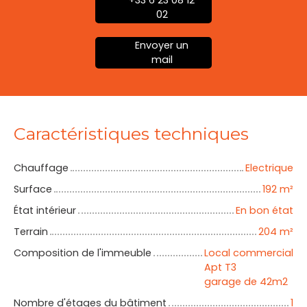
02
Envoyer un
mail
Caractéristiques techniques
Chauffage
Electrique
Surface
192
m²
État intérieur
En bon état
Terrain
204
m²
Composition de l'immeuble
Local commercial
Apt T3
garage de 42m2
Nombre d'étages du bâtiment
1