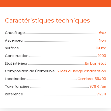
Caractéristiques techniques
Chauffage
Gaz
Ascenseur
Non
Surface
114
m²
Construction
2000
État intérieur
En bon état
Composition de l'immeuble
2 lots à usage d’habitation
Localisation
Cambrai 59400
Taxe foncière
976
€ /an
Référence
VI234