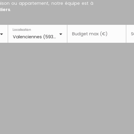
maison ou appartement, notre équipe est à
liers
.
Localisation
Budget max (€)
S
Valenciennes (59300)