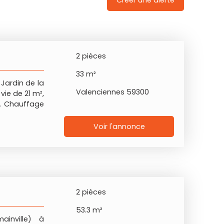
Créer une alerte
2
pièces
33
m²
Jardin de la
Valenciennes 59300
vie de 21 m²,
e. Chauffage
Voir l'annonce
2
pièces
53.3
m²
inville) à