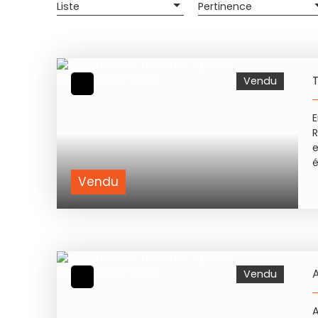
Liste
Pertinence
Vendu
E
R
e
é
Vendu
Vendu