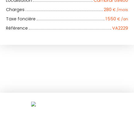
Localisation
Cambrai 59400
Charges
280
€ /mois
Taxe foncière
1 550
€ /an
Référence
VA2229