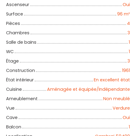
Ascenseur
Oui
Surface
96
m²
Pièces
4
Chambres
3
Salle de bains
1
WC
1
Étage
3
Construction
1961
État intérieur
En excellent état
Cuisine
Aménagée et équipée/Indépendante
Ameublement
Non meublé
Vue
Verdure
Cave
Oui
Balcon
1