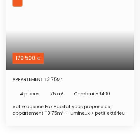
179 500
€
APPARTEMENT T3 75M²
4
pièces
75
m²
Cambrai 59400
Votre agence Fox Habitat vous propose cet
appartement T3 75m². + lumineux + petit extérieur
et garage + on pose ses meubles - situation
géographique : CAMBRAI, proche centre ville,
résidence calme, sécurisé et bien entretenue. -rdc
: Vous retrouverez un hall d’entrée desservant un