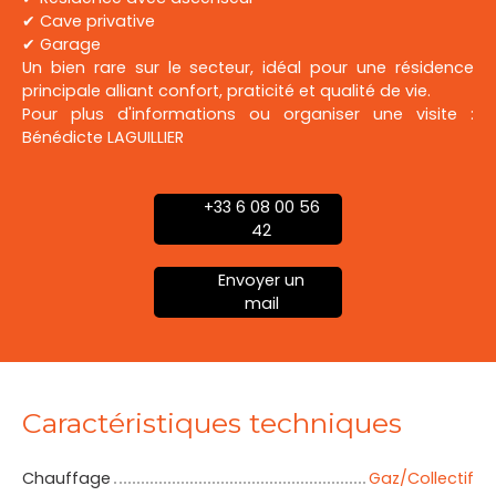
✔ Cave privative
✔ Garage
Un bien rare sur le secteur, idéal pour une résidence
principale alliant confort, praticité et qualité de vie.
Pour plus d'informations ou organiser une visite :
Bénédicte LAGUILLIER
+33 6 08 00 56
42
Envoyer un
mail
Caractéristiques techniques
Chauffage
Gaz/Collectif