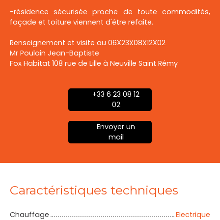
-résidence sécurisée proche de toute commodités,
façade et toiture viennent d'être refaite.
Renseignement et visite au 06X23X08X12X02
Mr Poulain Jean-Baptiste
Fox Habitat 108 rue de Lille à Neuville Saint Rémy
+33 6 23 08 12
02
Envoyer un
mail
Caractéristiques techniques
Chauffage
Electrique