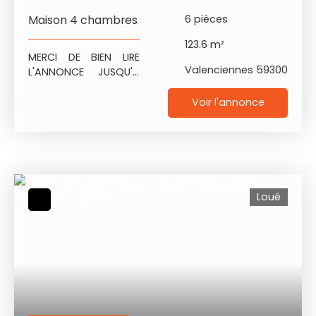
Maison 4 chambres
6
pièces
123.6
m²
MERCI DE BIEN LIRE
Valenciennes 59300
L'ANNONCE JUSQU'A
LA FIN Maison
Mitoyenne 4
Voir l'annonce
chambres avec
Terrasse et Jardin
située rue de l'Epaix à
VALENCIENNES
(Triangle Tertiales,
Centre des Impôts,
Loué
Cimetière Saint
Roch). Rénovée
complétement en
2016 (Isolation,
électricité, cuisine,
salle de bains,
chauffage,
ouvertures,... ) D'une