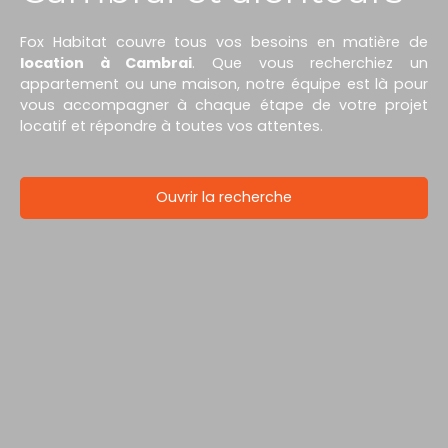
Fox Habitat couvre tous vos besoins en matière de
location à Cambrai
. Que vous recherchiez un
appartement ou une maison, notre équipe est là pour
vous accompagner à chaque étape de votre projet
locatif et répondre à toutes vos attentes.
Ouvrir la recherche
Type d'offre
Location
Type de bien
Maison
Localisation
Rumegies (59226)
Loyer max (€/mois)