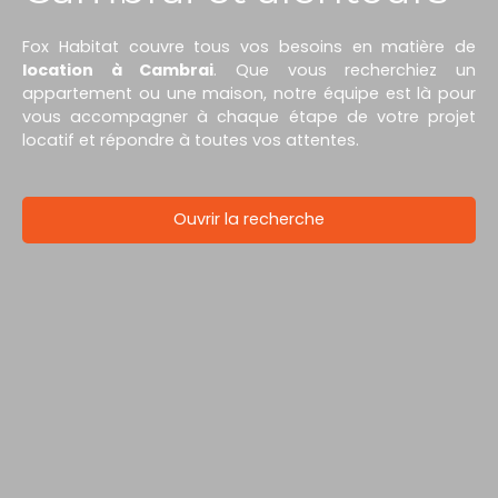
Fox Habitat couvre tous vos besoins en matière de
location à Cambrai
. Que vous recherchiez un
appartement ou une maison, notre équipe est là pour
vous accompagner à chaque étape de votre projet
locatif et répondre à toutes vos attentes.
Ouvrir la recherche
Type d'offre
Location
Type de bien
Maison
Localisation
Iwuy (59141)
Loyer max (€/mois)