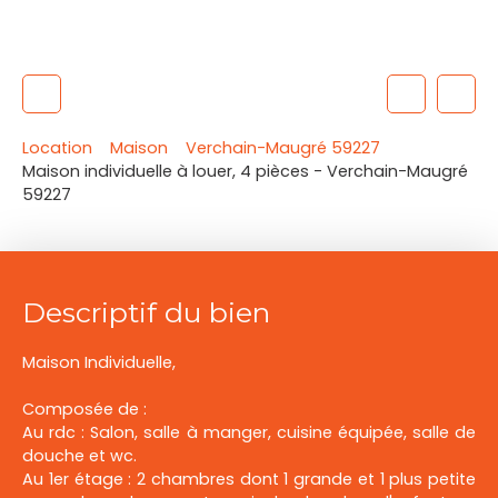
Location
Maison
Verchain-Maugré 59227
Maison individuelle à louer, 4 pièces - Verchain-Maugré
59227
Descriptif du bien
Maison Individuelle,
Composée de :
Au rdc : Salon, salle à manger, cuisine équipée, salle de
douche et wc.
Au 1er étage : 2 chambres dont 1 grande et 1 plus petite