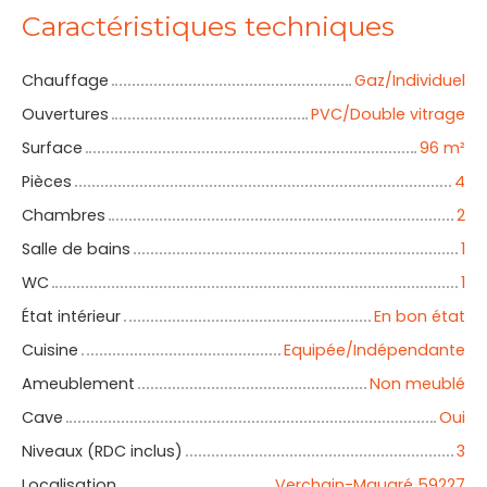
Caractéristiques techniques
Chauffage
Gaz/Individuel
Ouvertures
PVC/Double vitrage
Surface
96
m²
Pièces
4
Chambres
2
Salle de bains
1
WC
1
État intérieur
En bon état
Cuisine
Equipée/Indépendante
Ameublement
Non meublé
Cave
Oui
Niveaux (RDC inclus)
3
Localisation
Verchain-Maugré 59227