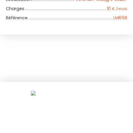
Charges
10
€ /mois
Référence
LM658