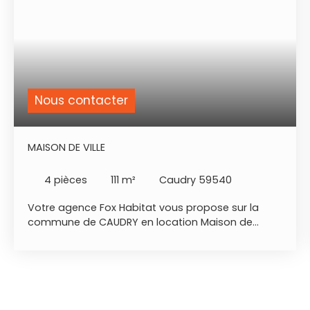
Nous contacter
MAISON DE VILLE
4
pièces
111
m²
Caudry 59540
Votre agence Fox Habitat vous propose sur la
commune de CAUDRY en location Maison de
caractère offrant hall d'entrée, un salon parqueté,
une salle à manger . Une cuisine aménagée , une
salle d'eau. A l'étage: 3 chambres, un bureau. Pas
de jardin Un double garage attenant. Libre 1er Avril
2026 Cdi exigé Fox Habitat Sophie JEANJEAN
07X81X43X12X82