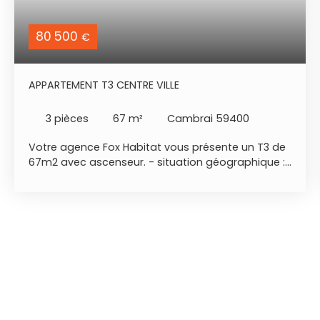
80 500
€
APPARTEMENT T3 CENTRE VILLE
3
pièces
67
m²
Cambrai 59400
Votre agence Fox Habitat vous présente un T3 de
67m2 avec ascenseur. - situation géographique :
CAMBRAI centre, proche commerces, écoles, axe
autoroutiers Paris Lille Valenciennes. - descriptif :
belle entrée, séjour, cuisine dinatoire, deux
chambres, salle d'eau et wc indépendant. - à
noter : chauffage central gaz, double vitrage pvc
avec volets motorisés, résidence calme et bien
occupée. Renseignement et visite au
06x31x89x76x90 Jimmy DE SOUSA Fox Habitat 108
rue de Lille à Neuville Saint Rémy